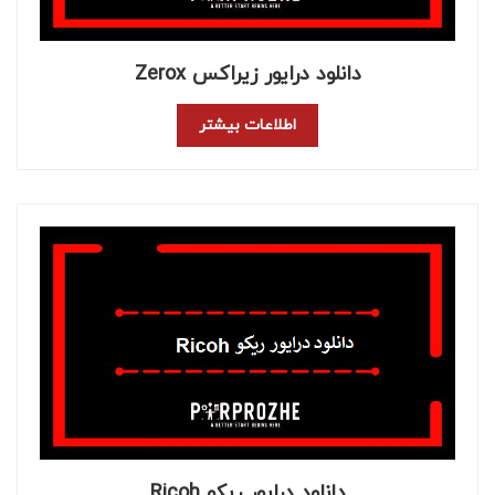
دانلود درایور زیراکس Zerox
اطلاعات بیشتر
دانلود درایور ریکو Ricoh