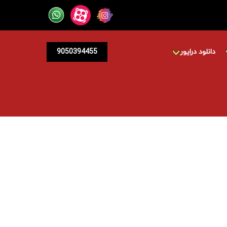
دانلود درایور
9050394455