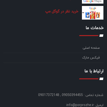
خرید نظر در گوگل مپ
خدمات ما
صفحه اصلی
فیکس مارک
ارتباط با ما
شماره تماس : 09050394455 , 09017372148
ایمیل :info@porprozhe.ir