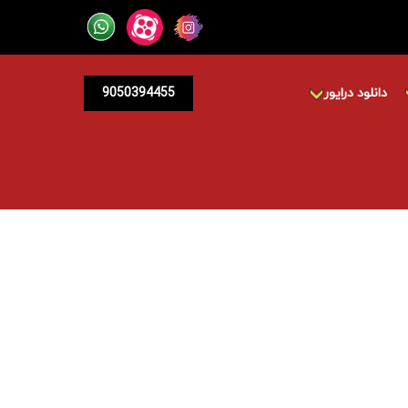
دانلود درایور
9050394455