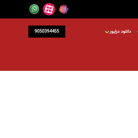
دانلود درایور
9050394455