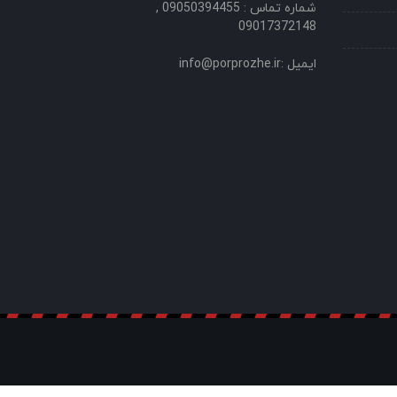
شماره تماس : 09050394455 ,
09017372148
ایمیل :info@porprozhe.ir