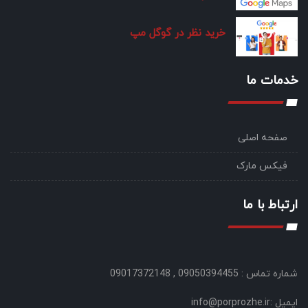
خرید نظر در گوگل مپ
خدمات ما
صفحه اصلی
فیکس مارک
ارتباط با ما
شماره تماس : 09050394455 , 09017372148
ایمیل :info@porprozhe.ir