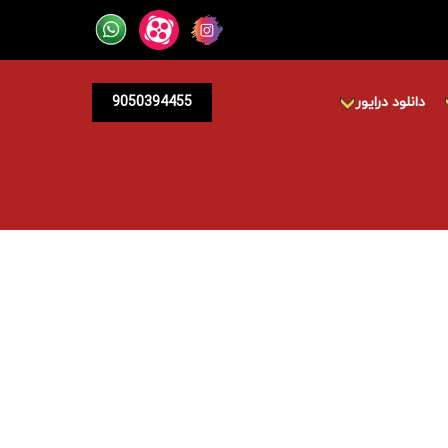
دانلود درایور
9050394455