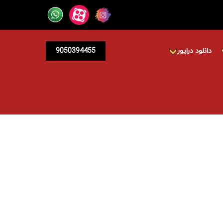
دانلود درایور
9050394455