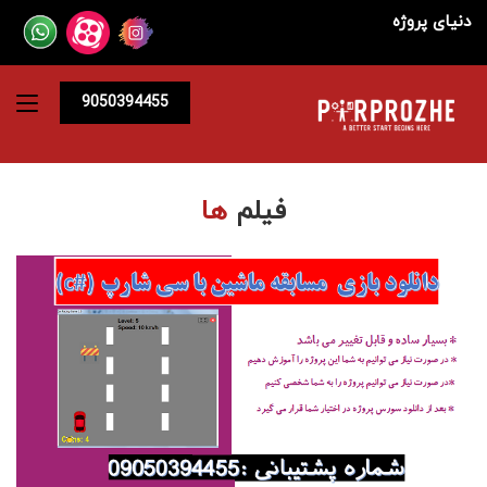
دنیای پروژه
9050394455
فیلم
ها