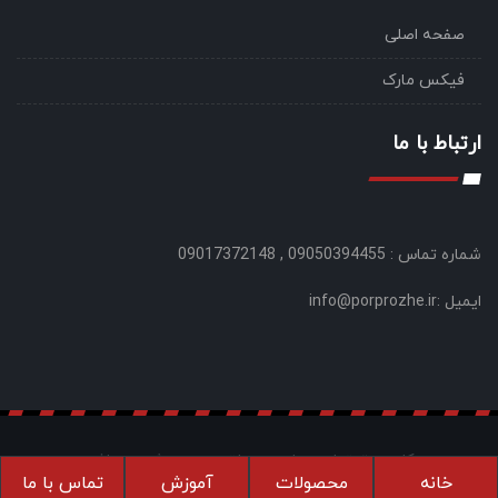
صفحه اصلی
فیکس مارک
ارتباط با ما
شماره تماس : 09050394455 , 09017372148
ایمیل :info@porprozhe.ir
کلیه حقوق این سایت متعلق به پر پروژه می باشد
خانه
محصولات
آموزش
تماس با ما