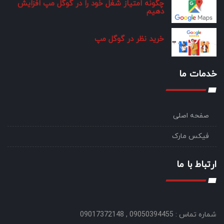
چگونه امتیاز شغل خود را در گوگل مپ افزایش
دهیم
خرید نظر در گوگل مپ
خدمات ما
صفحه اصلی
فیکس مارک
ارتباط با ما
شماره تماس : 09050394455 , 09017372148