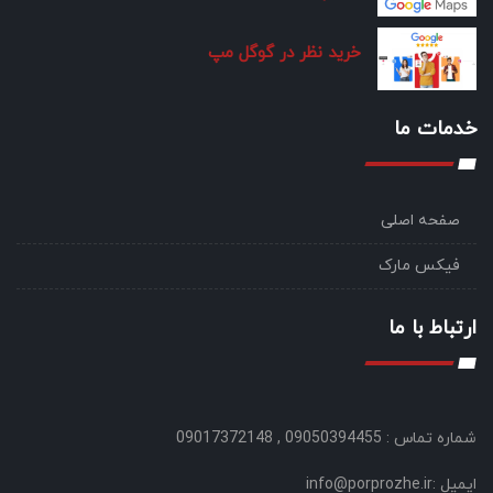
خرید نظر در گوگل مپ
خدمات ما
صفحه اصلی
فیکس مارک
ارتباط با ما
شماره تماس : 09050394455 , 09017372148
ایمیل :info@porprozhe.ir