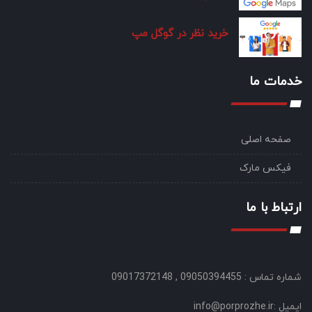
خرید نظر در گوگل مپ
خدمات ما
صفحه اصلی
فیکس مارک
ارتباط با ما
شماره تماس : 09050394455 , 09017372148
ایمیل :info@porprozhe.ir