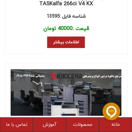
TASKalfa 266ci V4 KX
شناسه فایل :13595
قیمت :
40000
تومان
اطلاعات بیشتر
دانلود درایور پرینتر کیوسرا مدل Kyocera
خانه
محصولات
آموزش
تماس با ما
TASKalfa 266ci KX (XPS)