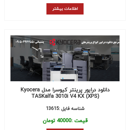
اطلاعات بیشتر
دانلود درایور پرینتر کیوسرا مدل Kyocera
TASKalfa 3010i V4 KX (XPS)
شناسه فایل :13615
قیمت :
40000
تومان