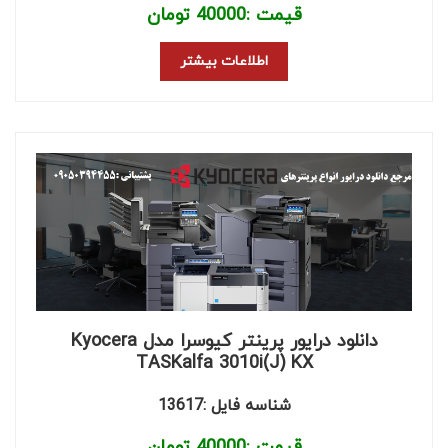
قیمت :
40000
تومان
اطلاعات بیشتر
دانلود درایور پرینتر کیوسرا مدل Kyocera
TASKalfa 3010i(J) KX
شناسه فایل :13617
قیمت :
40000
تومان