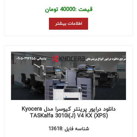
قیمت :
40000
تومان
اطلاعات بیشتر
دانلود درایور پرینتر کیوسرا مدل Kyocera
TASKalfa 3010i(J) V4 KX (XPS)
شناسه فایل :13618