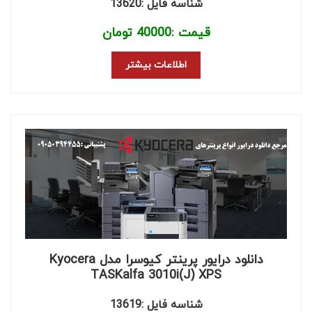
شناسه فایل :13620
قیمت :
40000
تومان
اطلاعات بیشتر
دانلود درایور پرینتر کیوسرا مدل Kyocera
TASKalfa 3010i(J) XPS
شناسه فایل :13619