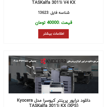
TASKalfa 3011i V4 KX
شناسه فایل :13623
قیمت :
40000
تومان
اطلاعات بیشتر
دانلود درایور پرینتر کیوسرا مدل Kyocera
TASKalfa 3011i KX (XPS)