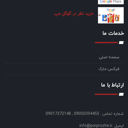
خرید نظر در گوگل مپ
خدمات ما
صفحه اصلی
فیکس مارک
ارتباط با ما
شماره تماس : 09050394455 , 09017372148
ایمیل :info@porprozhe.ir