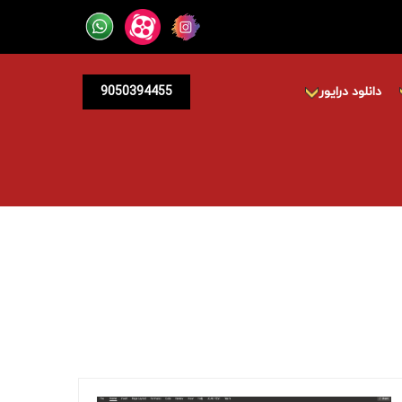
دانلود درایور
9050394455