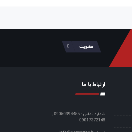
عضویت
ارتباط با ما
شماره تماس : 09050394455 ,
09017372148