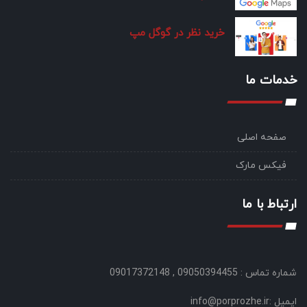
خرید نظر در گوگل مپ
خدمات ما
صفحه اصلی
فیکس مارک
ارتباط با ما
شماره تماس : 09050394455 , 09017372148
ایمیل :info@porprozhe.ir