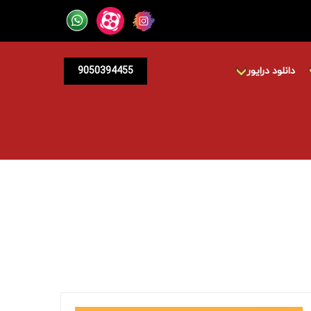
دانلود درایور
9050394455