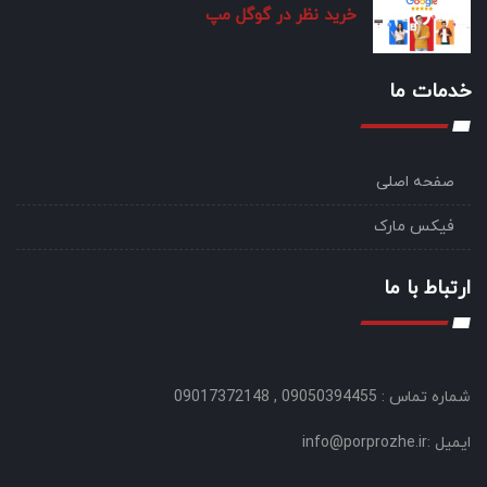
خرید نظر در گوگل مپ
خدمات ما
صفحه اصلی
فیکس مارک
ارتباط با ما
شماره تماس : 09050394455 , 09017372148
ایمیل :info@porprozhe.ir