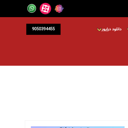
دانلود درایور
9050394455