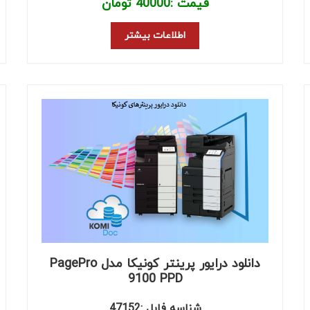
قیمت :
40000
تومان
اطلاعات بیشتر
دانلود درایور پرینتر کونیکا مدل PagePro
9100 PPD
شناسه فایل :47152