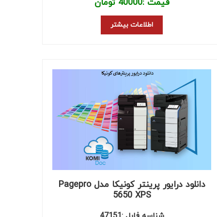
قیمت :
40000
تومان
اطلاعات بیشتر
دانلود درایور پرینتر کونیکا مدل Pagepro
5650 XPS
شناسه فایل :47151