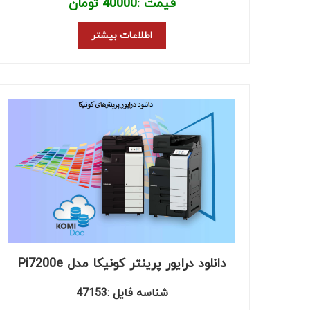
قیمت :
40000
تومان
اطلاعات بیشتر
دانلود درایور پرینتر کونیکا مدل Pi7200e
شناسه فایل :47153