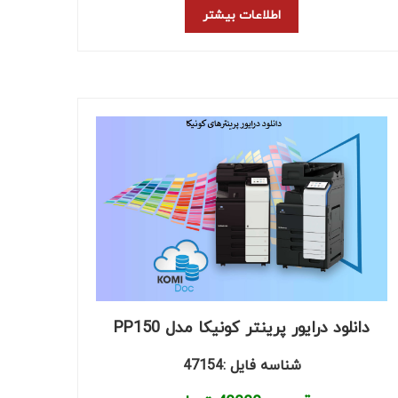
اطلاعات بیشتر
دانلود درایور پرینتر کونیکا مدل PP150
شناسه فایل :47154