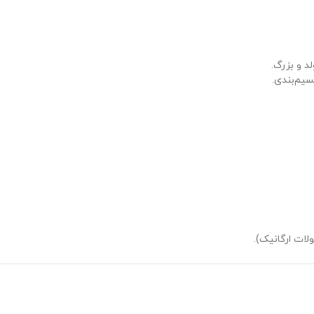
د و بزرگ.
سیم‌بندی.
ات ارگانیک).