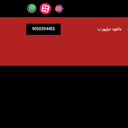
دانلود درایور
9050394455