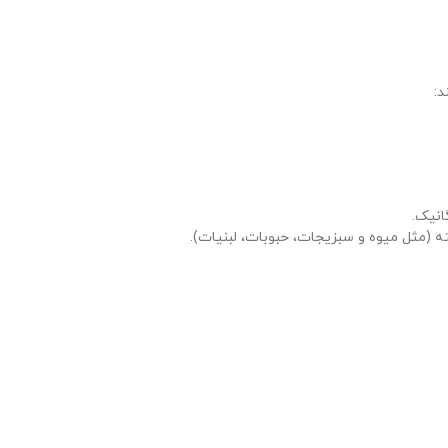
د:
انیک.
(مثل میوه و سبزیجات، حبوبات، لبنیات).