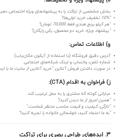
ه) پیشنهاد ویژه و تخفیف‌ها:
بخش مشخصی از تراکت را به پیشنهاد‌های ویژه اختصاص دهید
"10% تخفیف خرید اولی‌ها!"
"هر کیلو برنج هندی فقط 70,000 تومان!"
"پیشنهاد ویژه: خرید دو محصول، یکی رایگان!"
و) اطلاعات تماس:
آدرس دقیق فروشگاه (با استفاده از آیکون مکان‌یاب).
شماره تلفن، واتساپ و لینک شبکه‌های اجتماعی.
در صورت داشتن فروش آنلاین:
"خرید آنلاین از سایت ما با ارسا
ز) فراخوان به اقدام (CTA):
عباراتی کوتاه که مشتری را به عمل ترغیب کند:
"همین امروز از ما دیدن کنید!"
"تازگی، کیفیت و قیمت مناسب منتظر شماست."
"به ما اعتماد کنید، خوشحالی خانواده را تجربه کنید!"
۳. ایده‌های طراحی بصری برای تراکت