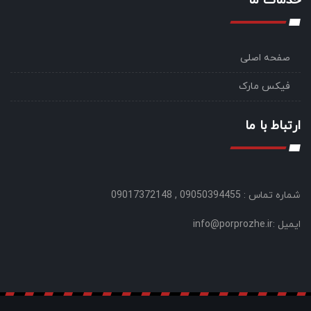
خدمات ما
صفحه اصلی
فیکس مارک
ارتباط با ما
شماره تماس : 09050394455 , 09017372148
ایمیل :info@porprozhe.ir