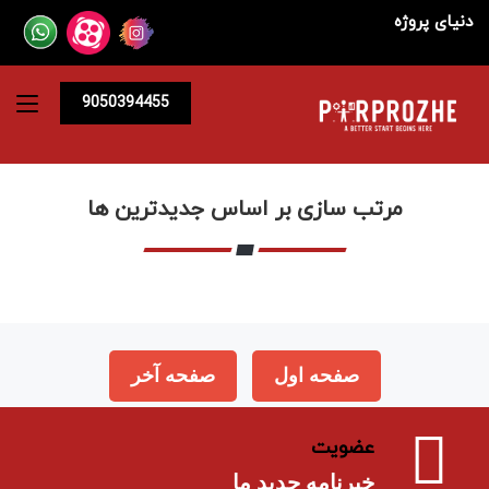
دنیای پروژه
9050394455
مرتب سازی بر اساس جدیدترین ها
صفحه اول
صفحه آخر
عضویت
خبرنامه جدید ما