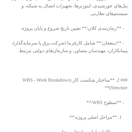
پنل‌های خورشیدی، اینورترها، تجهیزات اتصال به شبکه، و
سیستم‌های نظارتی.
- **زمان‌بندی کلان:** تعیین تاریخ شروع و پایان پروژه.
- **ذینفعان:** شامل کارفرما (شرکت برق یا سرمایه‌گذار)،
پیمانکاران، مهندسان مشاور، و سازمان‌های دولتی مرتبط.
### 2. **ساختار شکست کار (WBS - Work Breakdown
Structure)**
- **سطوح WBS:**
1. **مراحل اصلی پروژه:**
- مطالعات اولیه و انتخاب محل