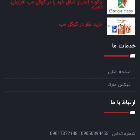
چگونه امتیاز شغل خود را در گوگل مپ افزایش
دهیم
خرید نظر در گوگل مپ
خدمات ما
صفحه اصلی
فیکس مارک
ارتباط با ما
شماره تماس : 09050394455 , 09017372148