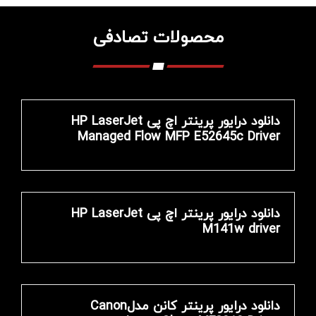
محصولات تصادفی
دانلود درایور پرینتر اچ پی HP LaserJet
Managed Flow MFP E52645c Driver
دانلود درایور پرینتر اچ پی HP LaserJet
M141w driver
دانلود درایور پرینتر کانن مدلCanon