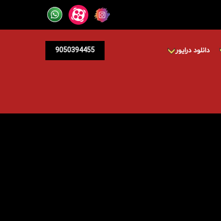
دانلود درایور
9050394455