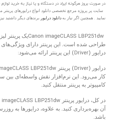
سایت پر پروژه مرجع تخصصی دانلود انواع درایورهای پرینتر می
نمایید . همچنین اگر نیاز به
دانلود درایور
برندهای
دیگر داشتید نیز
Canon imageCLASS LBP251dw
یک پرینتر لی
طراحی شده است. این پرینتر دارای ویژگی‌های م
:
(Driver)
درایور
این پرینتر ارائه می‌شود
imageCLASS LBP251dw
(Driver)
درایور
پرینتر
کار می‌رود. این نرم‌افزار نقش واسطه‌ای بین سی
.
کامپیوتر به پرینتر منتقل کنید
 imageCLASS LBP251dw
در کل، درایور پرینتر
آن بهره‌برداری کنید. به علاوه، درایورها به روزر
.
باشد