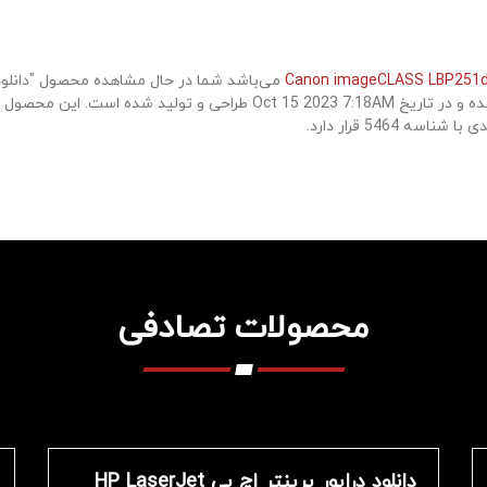
Driver" با شناسه 5568 هستید که تاکنون 504 بار مشاهده شده و در تاریخ 8AM
محصولات تصادفی
دانلود درایور پرینتر اچ پی HP LaserJet