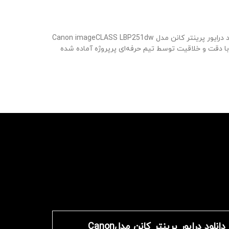
می‌باشد شما در حال مشاهده محصول "دانلود درایور پرینتر کانن مدل Canon imageCLASS LBP251dw
Oct 15 2023 7:1 طراحی و تولید شده است. این محصول با دقت و خلاقیت توسط تیم حرفه‌ای پرپروژه آماده شده
دانلود درایور پرینتر کانن مدلCanon