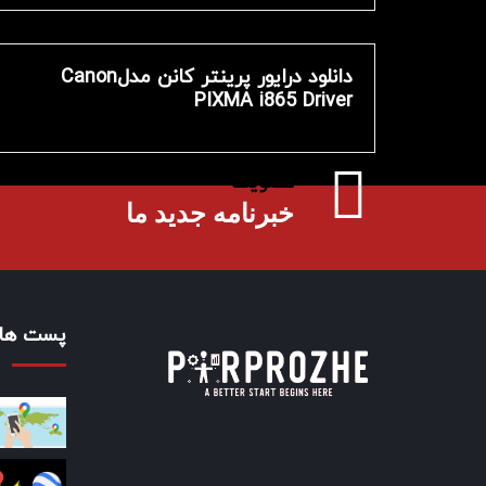
دانلود درایور پرینتر کانن مدلCanon
PIXMA i865 Driver
عضویت
خبرنامه جدید ما
پست های