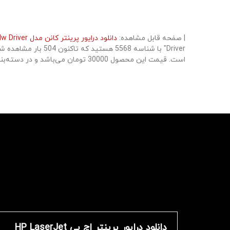
| صفحه قابل مشاهده:
دانلود درایور پرینتر کانن مدل Canon imageCLASS LBP251dw Driver
است. قیمت این محصول 30000 تومان می‌باشد و در دسته‌بندی با شناسه 5464 قرار دارد.
دانلود درایور پرینتر اچ پی HP LaserJet