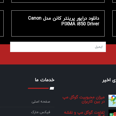
دانلود درایور پرینتر کانن مدل Canon
PIXMA i850 Driver
 اخیر
خدمات ما
میزان محبوبیت گوگل مپ
در بین کاربران
صفحه اصلی
فیکس مارک
تفاوت گوگل مپ و نقشه